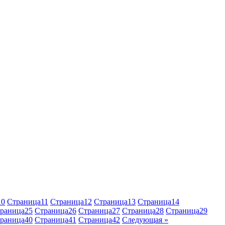
10
Страница
11
Страница
12
Страница
13
Страница
14
раница
25
Страница
26
Страница
27
Страница
28
Страница
29
раница
40
Страница
41
Страница
42
Следующая »