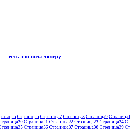
— есть вопросы дилеру
раница
5
Страница
6
Страница
7
Страница
8
Страница
9
Страница
Страница
20
Страница
21
Страница
22
Страница
23
Страница
24
Ст
Страница
35
Страница
36
Страница
37
Страница
38
Страница
39
Ст