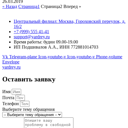
26.03.2019
« Назад
Страница
1
Страница
2
Вперед »
Центральный филиал: Москва, Гороховский переулок, д.
16/2
+7 (999) 555 41-41
support@yardrey.ru
Время работы: будни 09.00-19.00
ИП Подшивалов А.А., ИНН 772881014703
Vk
Telegram-plane
Icon-youtube-v
Icon-youtube-v
Phone-volume
Envelope
yardrey.ru
Оставить заявку
Имя
Почта
Телефон
Выберите тему обращения