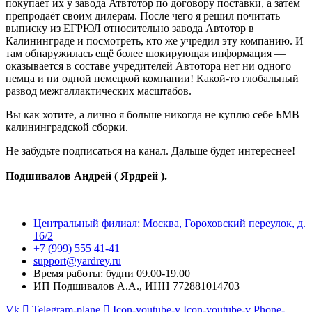
покупает их у завода Атвтотор по договору поставки, а затем
препродаёт своим дилерам. После чего я решил почитать
выписку из ЕГРЮЛ относительно завода Автотор в
Калининграде и посмотреть, кто же учредил эту компанию. И
там обнаружилась ещё более шокирующая информация —
оказывается в составе учредителей Автотора нет ни одного
немца и ни одной немецкой компании! Какой-то глобальный
развод межгаллактических масштабов.
Вы как хотите, а лично я больше никогда не куплю себе БМВ
калининградской сборки.
Не забудьте подписаться на канал. Дальше будет интереснее!
Подшивалов Андрей ( Ярдрей ).
Центральный филиал: Москва, Гороховский переулок, д.
16/2
+7 (999) 555 41-41
support@yardrey.ru
Время работы: будни 09.00-19.00
ИП Подшивалов А.А., ИНН 772881014703
Vk
Telegram-plane
Icon-youtube-v
Icon-youtube-v
Phone-