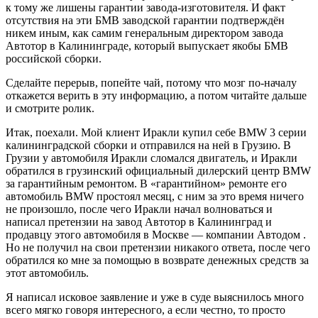
к тому же лишены гарантии завода-изготовителя. И факт
отсутствия на эти БМВ заводской гарантии подтверждён
никем иным, как самим генеральным директором завода
Автотор в Калининграде, который выпускает якобы БМВ
российской сборки.
Сделайте перерыв, попейте чай, потому что мозг по-началу
откажется верить в эту информацию, а потом читайте дальше
и смотрите ролик.
Итак, поехали. Мой клиент Иракли купил себе BMW 3 серии
калининградской сборки и отправился на ней в Грузию. В
Грузии у автомобиля Иракли сломался двигатель, и Иракли
обратился в грузинский официальный дилерский центр BMW
за гарантийным ремонтом. В «гарантийном» ремонте его
автомобиль BMW простоял месяц, с ним за это время ничего
не произошло, после чего Иракли начал волноваться и
написал претензии на завод Автотор в Калининград и
продавцу этого автомобиля в Москве — компании Автодом .
Но не получил на свои претензии никакого ответа, после чего
обратился ко мне за помощью в возврате денежных средств за
этот автомобиль.
Я написал исковое заявление и уже в суде выяснилось много
всего мягко говоря интересного, а если честно, то просто