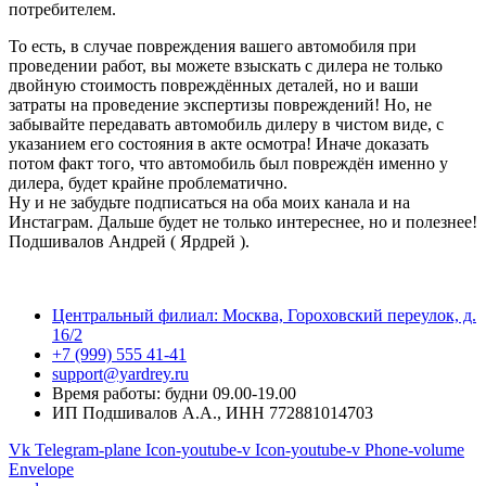
потребителем.
То есть, в случае повреждения вашего автомобиля при
проведении работ, вы можете взыскать с дилера не только
двойную стоимость повреждённых деталей, но и ваши
затраты на проведение экспертизы повреждений! Но, не
забывайте передавать автомобиль дилеру в чистом виде, с
указанием его состояния в акте осмотра! Иначе доказать
потом факт того, что автомобиль был повреждён именно у
дилера, будет крайне проблематично.
Ну и не забудьте подписаться на оба моих канала и на
Инстаграм. Дальше будет не только интереснее, но и полезнее!
Подшивалов Андрей ( Ярдрей ).
Центральный филиал: Москва, Гороховский переулок, д.
16/2
+7 (999) 555 41-41
support@yardrey.ru
Время работы: будни 09.00-19.00
ИП Подшивалов А.А., ИНН 772881014703
Vk
Telegram-plane
Icon-youtube-v
Icon-youtube-v
Phone-volume
Envelope