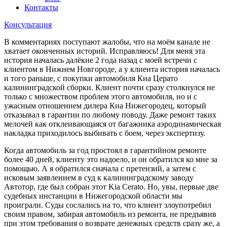
Контакты
Консультация
В комментариях поступают жалобы, что на моём канале не
хватает оконченных историй. Исправляюсь! Для меня эта
история началась далёкие 2 года назад с моей встречи с
клиентом в Нижнем Новгороде, а у клиента история началась
и того раньше, с покупки автомобиля Киа Церато
калининградской сборки. Клиент почти сразу столкнулся не
только с множеством проблем этого автомобиля, но и с
ужасным отношением дилера Киа Нижегородец, который
отказывал в гарантии по любому поводу. Даже ремонт таких
мелочей как отклеивающаяся от багажника аэродинамическая
накладка приходилось выбивать с боем, через экспертизу.
Когда автомобиль за год простоял в гарантийном ремонте
более 40 дней, клиенту это надоело, и он обратился ко мне за
помощью. А я обратился сначала с претензий, а затем с
исковым заявлением в суд к калининградскому заводу
Автотор, где был собран этот Kia Cerato. Но, увы, первые две
судебных инстанции в Нижегородской области мы
проиграли. Суды сослались на то, что клиент злоупотребил
своим правом, забирая автомобиль из ремонта, не предъявив
при этом требования о возврате денежных средств сразу же, а