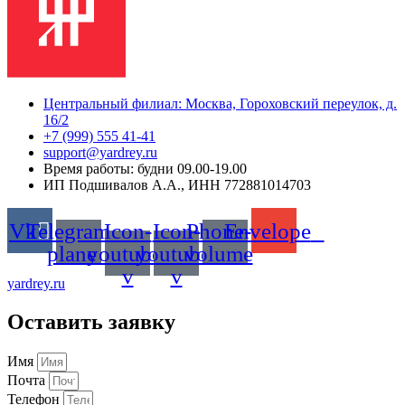
Центральный филиал: Москва, Гороховский переулок, д.
16/2
+7 (999) 555 41-41
support@yardrey.ru
Время работы: будни 09.00-19.00
ИП Подшивалов А.А., ИНН 772881014703
Vk
Telegram-
Icon-
Icon-
Phone-
Envelope
plane
youtube-
youtube-
volume
v
v
yardrey.ru
Оставить заявку
Имя
Почта
Телефон